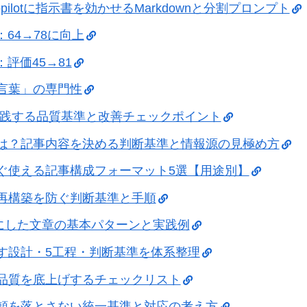
opilotに指示書を効かせるMarkdownと分割プロンプト
策：64→78に向上
策：評価45→81
「言葉」の専門性
実践する品質基準と改善チェックポイント
とは？記事内容を決める判断基準と情報源の見極め方
ぐ使える記事構成フォーマット5選【用途別】
｜再構築を防ぐ判断基準と手順
軸にした文章の基本パターンと実践例
す設計・5工程・判断基準を体系整理
に品質を底上げするチェックリスト
信頼を落とさない統一基準と対応の考え方