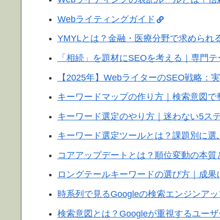
Webライティングガイド
YMYLとは？金融・医療分野で求められ
「相続」を題材にSEOを考える｜専門
【2025年】WebライターのSEO戦略
キーワードマップの作り方｜検索意図で
キーワード選定のやり方｜迷わない5ス
キーワード選定ツールとは？課題別に選
コアアップデートとは？順位変動の本質と
ロングテールキーワードの選び方｜成果
時系列で見るGoogleの検索エンジンア
検索意図とは？Googleが重視するユ